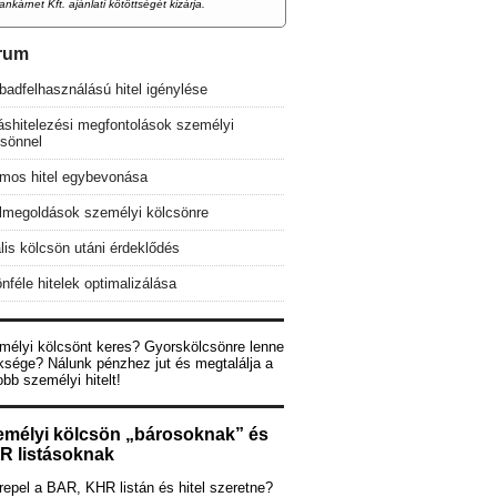
ankárnet Kft. ajánlati kötöttségét kizárja.
rum
adfelhasználású hitel igénylése
áshitelezési megfontolások személyi
csönnel
mos hitel egybevonása
elmegoldások személyi kölcsönre
lis kölcsön utáni érdeklődés
nféle hitelek optimalizálása
mélyi kölcsönt keres? Gyorskölcsönre lenne
ksége? Nálunk pénzhez jut és megtalálja a
obb személyi hitelt!
emélyi kölcsön „bárosoknak” és
R listásoknak
epel a BAR, KHR listán és hitel szeretne?