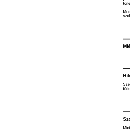
törl
Mi 
szab
Mié
Hit
Szem
törl
Szo
Mini