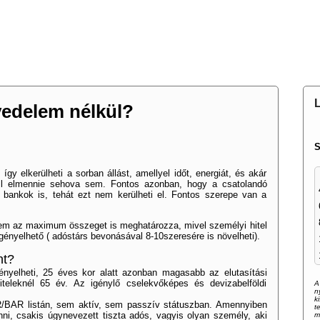
MAGUNKRÓL
PARTNEREINK
KAPCSOLATFELVÉTEL
F
L
vedelem nélkül?
S
 így elkerülheti a sorban állást, amellyel időt, energiát, és akár
ell elmennie sehova sem. Fontos azonban, hogy a csatolandó
ankok is, tehát ezt nem kerülheti el. Fontos szerepe van a
anem az maximum összeget is meghatározza, mivel személyi hitel
gényelhető ( adóstárs bevonásával 8-10szeresére is növelheti).
nt?
gényelheti, 25 éves kor alatt azonban magasabb az elutasítási
hiteleknél 65 év. Az igénylő cselekvőképes és devizabelföldi
A
n
k
HR/BAR listán, sem aktív, sem passzív státuszban. Amennyiben
t
ni, csakis úgynevezett tiszta adós, vagyis olyan személy, aki
m