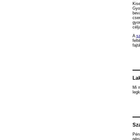
Kis
Gyor
bevá
cse
gyor
célja
A
sz
felt
fajt
Lak
Mi 
legk
Sza
Pén
pénz