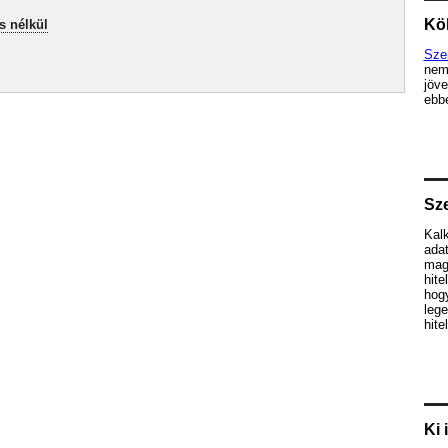
Köl
s nélkül
Sze
nem
jöve
ebbe
Sze
Kalk
ada
mag
hite
hog
lege
hite
Ki 