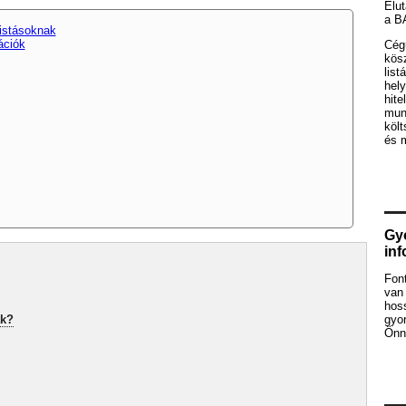
Elut
a B
istásoknak
ációk
Cég
kös
list
hely
hite
mun
köl
és 
Gyo
in
Fon
van 
hos
ak?
gyor
Önne