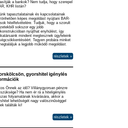
asítják a bankok? Nem tudja, hogy szerepel
AR, KHR listán?
ünk tapasztalatainak és kapcsolatainak
zönhetően képes megoldást nyújtani BAR-
ások hitelfelvételére. Tudjuk, hogy a szorult
zetekből sokszor egy jobb
lkonstrukcióban nyújthat enyhülést, így
katársaink mindent megtesznek ügyfeleink
tségcsökkentéséért. Tegyen probára minket
megtaláljuk a legjobb működő megoldást.
részletek »
rskölcsön, gyorshitel igénylés
formációk
tos Önnek az idő? Villánygyorsan pénzre
szüksége? Ha nem ér rá a hiteligénylés
szas folyamatának kivárására, akkor a
shitel lehetőségét nagy valószinűséggel
k találták ki!
részletek »