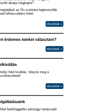
esztőt akarja megkapni?
megtaláljuk az Ön számára legkevezőbb
ad felhasználású hitelt.
részletek »
rt érdemes minket választani?
részletek »
elkiváltás
élyi hitel kiváltás, felezze meg a
esztőrészlettel!
részletek »
lgáltatásaink
hitel bankfüggetlen pénzügyi tanácsadó