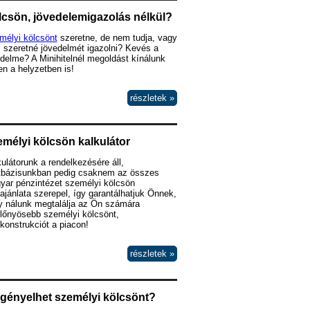
csön, jövedelemigazolás nélkül?
mélyi kölcsönt
szeretne, de nem tudja, vagy
 szeretné jövedelmét igazolni? Kevés a
delme? A Minihitelnél megoldást kínálunk
n a helyzetben is!
részletek »
mélyi kölcsön kalkulátor
ulátorunk a rendelkezésére áll,
tbázisunkban pedig csaknem az összes
yar pénzintézet személyi kölcsön
lajánlata szerepel, így garantálhatjuk Önnek,
y nálunk megtalálja az Ön számára
lőnyösebb személyi kölcsönt,
lkonstrukciót a piacon!
részletek »
igényelhet személyi kölcsönt?