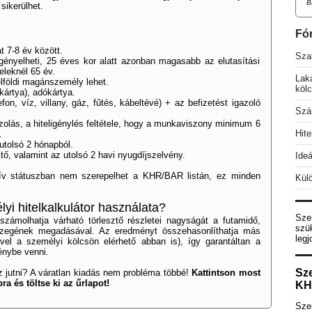
B
sikerülhet.
Fó
t 7-8 év között.
Szab
 igényelheti, 25 éves kor alatt azonban magasabb az elutasítási
eleknél 65 év.
Lak
lföldi magánszemély lehet.
köl
ártya), adókártya.
on, víz, villany, gáz, fűtés, kábeltévé) + az befizetést igazoló
Szá
zolás, a hiteligénylés feltétele, hogy a munkaviszony minimum 6
Hit
.
utolsó 2 hónapból.
ő, valamint az utolsó 2 havi nyugdíjszelvény.
Ideá
zív státuszban nem szerepelhet a KHR/BAR listán, ez minden
Külö
i hitelkalkulátor használata?
Sze
kiszámolhatja várható törlesztő részletei nagyságát a futamidő,
szü
sszegének megadásával. Az eredményt összehasonlíthatja más
legj
ivel a személyi kölcsön elérhető abban is), így garantáltan a
énybe venni.
Sz
 jutni? A váratlan kiadás nem probléma többé!
Kattintson most
ra és töltse ki az űrlapot!
KH
Szer