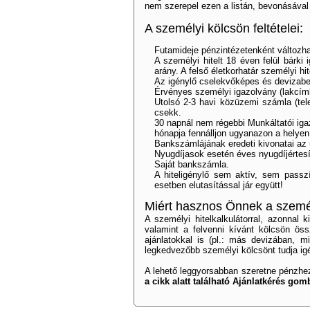
nem szerepel ezen a listán, bevonásával 
A személyi kölcsön feltételei:
Futamideje pénzintézetenként változha
A személyi hitelt 18 éven felül bárki
arány. A felső életkorhatár személyi hit
Az igénylő cselekvőképes és devizabe
Érvényes személyi igazolvány (lakcímk
Utolsó 2-3 havi közüzemi számla (telef
csekk.
30 napnál nem régebbi Munkáltatói iga
hónapja fennálljon ugyanazon a helyen
Bankszámlájának eredeti kivonatai az 
Nyugdíjasok esetén éves nyugdíjértesít
Saját bankszámla.
A hiteligénylő sem aktív, sem pass
esetben elutasítással jár együtt!
Miért hasznos Önnek a személy
A személyi hitelkalkulátorral, azonnal 
valamint a felvenni kívánt kölcsön ö
ajánlatokkal is (pl.: más devizában, m
legkedvezőbb személyi kölcsönt tudja ig
A lehető leggyorsabban szeretne pénzhez
a cikk alatt található Ajánlatkérés gomb