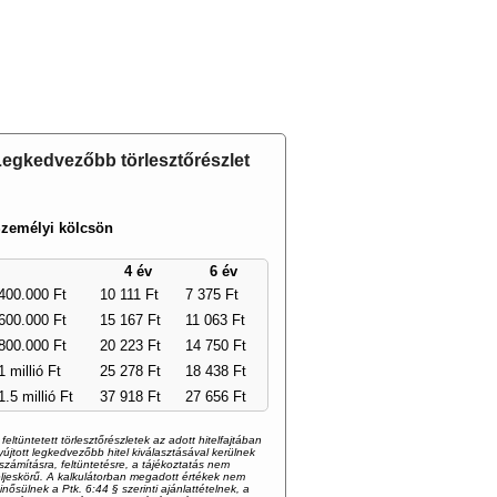
ÓRUM
TERMÉKISMERTETŐ
BEJEGYZÉSEK
egkedvezőbb törlesztőrészlet
zemélyi kölcsön
4 év
6 év
400.000 Ft
10 111 Ft
7 375 Ft
600.000 Ft
15 167 Ft
11 063 Ft
800.000 Ft
20 223 Ft
14 750 Ft
1 millió Ft
25 278 Ft
18 438 Ft
1.5 millió Ft
37 918 Ft
27 656 Ft
 feltüntetett törlesztőrészletek az adott hitelfajtában
yújtott legkedvezőbb hitel kiválasztásával kerülnek
iszámításra, feltüntetésre, a tájékoztatás nem
eljeskörű. A kalkulátorban megadott értékek nem
inősülnek a Ptk. 6:44 § szerinti ajánlattételnek, a