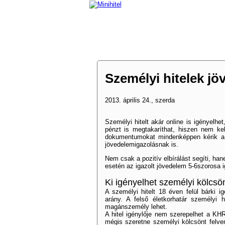
Személyi hitelek jö
2013. április 24., szerda
Személyi hitelt akár online is igényelhet,
pénzt is megtakaríthat, hiszen nem k
dokumentumokat mindenképpen kérik a b
jövedelemigazolásnak is.
Nem csak a pozitív elbírálást segíti, h
esetén az igazolt jövedelem 5-6szorosa i
Ki igényelhet személyi kölcsö
A személyi hitelt 18 éven felül bárki i
arány. A felső életkorhatár személyi 
magánszemély lehet.
A hitel igénylője nem szerepelhet a K
mégis szeretne személyi kölcsönt felven