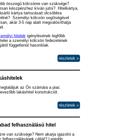
ebb összegű kölcsönre van szüksége?
san készpénzhez kíván jutni? Hitelkártya,
sárló kártya tartozásait olcsóbbra
rélné? Személyi kölcsön segítségével
san, akár 3-5 nap alatt megvalósíthatja
it.
emélyi hitelek
igénylésének legfőbb
ételei a személyi kölcsön fedezetének
ájától függetlenül hasonlóak.
részletek »
áshitelek
megtaláljuk az Ön számára a piac
evezőbb lakáshitel konstrukciót.
részletek »
bad felhasználású hitel
zre van szüksége? Nem akarja igazolni a
 felhasználásánek célját? Legjobb