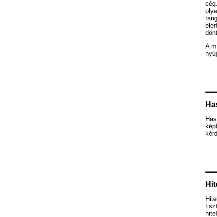
cég.
olya
rang
elér
dön
A mi
nyúj
Ha
Has
képb
kér
Hit
Hite
tis
hite