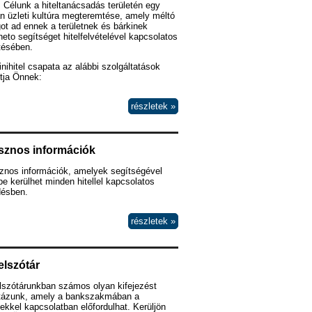
 Célunk a hiteltanácsadás területén egy
n üzleti kultúra megteremtése, amely méltó
ot ad ennek a területnek és bárkinek
heto segítséget hitelfelvételével kapcsolatos
tésében.
nihitel csapata az alábbi szolgáltatások
tja Önnek:
részletek »
sznos információk
znos információk, amelyek segítségével
e kerülhet minden hitellel kapcsolatos
désben.
részletek »
elszótár
lszótárunkban számos olyan kifejezést
ztázunk, amely a bankszakmában a
lekkel kapcsolatban előfordulhat. Kerüljön