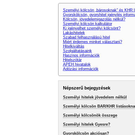
Személyi kölcsön „bárosoknak” és KHR l
Gyorskölcsön, gyorshitel igénylés inform
Kölcsön, jövedelemigazolás nélkül?
Személyi kölcsön kalkulátor
Ki igényelhet személyi kölcsönt?
Lakáshitelek
Szabad felhasználású hitel
Miért érdemes minket választani?
Hitelkiváltás
Szolgáltatásaink
Hasznos információk
Hitelszótár
APEH hivatalok
Adózási információk
Népszerű bejegyzések
Személyi hitelek jövedelem nélkül
Személyi kölcsön BAR/KHR listásokn
Személyi kölcsönök összege
Személyi hitelek Gyesre?
Gyorskölcsön akciósan?