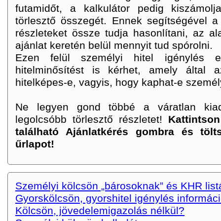
futamidőt, a kalkulátor pedig kiszámol
törlesztő összegét. Ennek segítségével a
részleteket össze tudja hasonlítani, az a
ajánlat keretén belül mennyit tud spórolni.
Ezen felül személyi hitel igénylés e
hitelminősítést is kérhet, amely által a
hitelképes-e, vagyis, hogy kaphat-e személy
Ne legyen gond többé a váratlan kiad
legolcsóbb törlesztő részletet!
Kattintso
található Ajánlatkérés gombra és töl
űrlapot!
Személyi kölcsön „bárosoknak” és KHR lis
Gyorskölcsön, gyorshitel igénylés informác
Kölcsön, jövedelemigazolás nélkül?