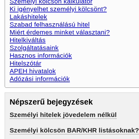
Személyi kölcsön kalkulátor
Ki igényelhet személyi kölcsönt?
Lakáshitelek
Szabad felhasználású hitel
Miért érdemes minket választani?
Hitelkiváltás
Szolgáltatásaink
Hasznos információk
Hitelszótár
APEH hivatalok
Adózási információk
Népszerű bejegyzések
Személyi hitelek jövedelem nélkül
Személyi kölcsön BAR/KHR listásoknak?