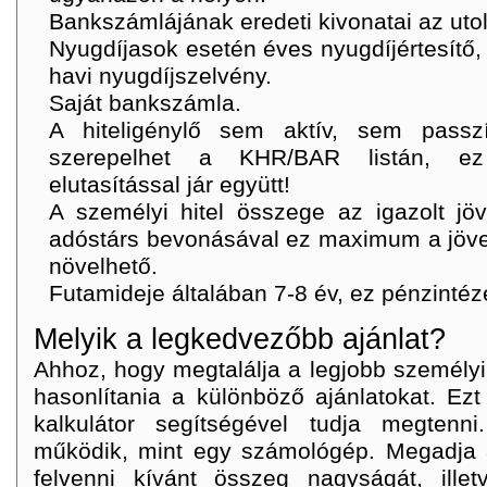
Bankszámlájának eredeti kivonatai az uto
Nyugdíjasok esetén éves nyugdíjértesítő, 
havi nyugdíjszelvény.
Saját bankszámla.
A hiteligénylő sem aktív, sem pass
szerepelhet a KHR/BAR listán, e
elutasítással jár együtt!
A személyi hitel összege az igazolt jö
adóstárs bevonásával ez maximum a jöv
növelhető.
Futamideje általában 7-8 év, ez pénzintéz
Melyik a legkedvezőbb ajánlat?
Ahhoz, hogy megtalálja a legjobb személyi 
hasonlítania a különböző ajánlatokat. Ez
kalkulátor segítségével tudja megtenni
működik, mint egy számológép. Megadja a
felvenni kívánt összeg nagyságát, ille