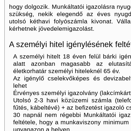
hogy dolgozik. Munkáltatói igazolásra nyug
szükség, nekik elegendő az éves nyugdíjé
utolsó kéthavi folyószámla kivonat. Váll
kérhetnek jövedelemigazolást.
A személyi hitel igénylésének feltét
A személyi hitelt 18 éven felül bárki igé
alatt azonban magasabb az elutasít
életkorhatár személyi hiteleknél 65 év.
Az igénylő cselekvőképes és devizabel
lehet
Érvényes személyi igazolvány (lakcímkárt
Utolsó 2-3 havi közüzemi számla (telefon
fűtés, kábeltévé) + az befizetést igazoló c
30 napnál nem régebbi Munkáltatói igazo
feltétele, hogy a munkaviszony minimum 
ugyanazon a helyen.